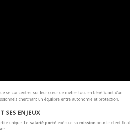
de se concentrer sur leur cœur de métier tout en bénéficiant d’un
essionnels cherchant un équilibre entre autonomie et protection.
T SES ENJEUX
artite unique. Le
salarié porté
exécute sa
mission
pour le client final
tif.