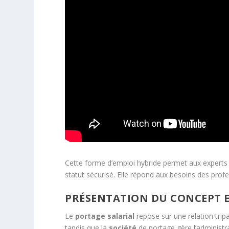
Cette forme d’emploi hybride permet aux experts 
statut sécurisé. Elle répond aux besoins des prof
PRÉSENTATION DU CONCEPT E
Le
portage salarial
repose sur une relation trip
tandis que la
société
de portage gère l’administra