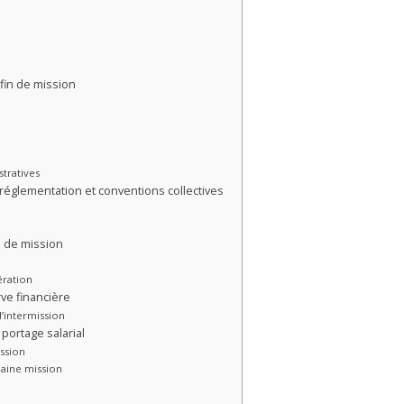
 fin de mission
tratives
: réglementation et conventions collectives
n de mission
ération
ve financière
d’intermission
portage salarial
ission
haine mission