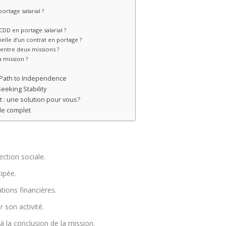
ortage salarial ?
CDD en portage salarial ?
elle d’un contrat en portage ?
 entre deux missions ?
a mission ?
 Path to Independence
eeking Stability
t : une solution pour vous?
ide complet
ction sociale.
cipée.
tions financières.
r son activité.
 la conclusion de la mission.