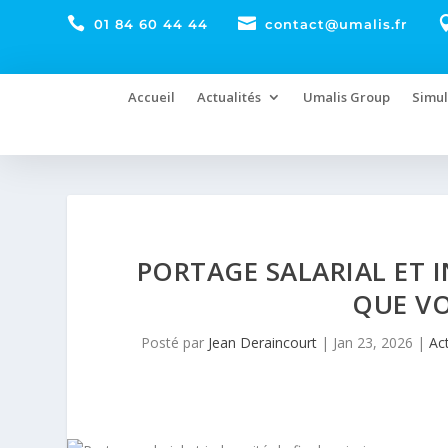


01 84 60 44 44
contact@umalis.fr
Accueil
Actualités
Umalis Group
Simul
PORTAGE SALARIAL ET I
QUE VO
Posté par
Jean Deraincourt
|
Jan 23, 2026
|
Act