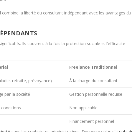
 Il combine la liberté du consultant indépendant avec les avantages du
DÉPENDANTS
ificatifs. Ils couvrent à la fois la protection sociale et l’efficacité
rial
Freelance Traditionnel
adie, retraite, prévoyance)
À la charge du consultant
ge par la société
Gestion personnelle requise
 conditions
Non applicable
Financement personnel
tivité
sans les contraintes administratives. Découvrez plus d’
atouts d