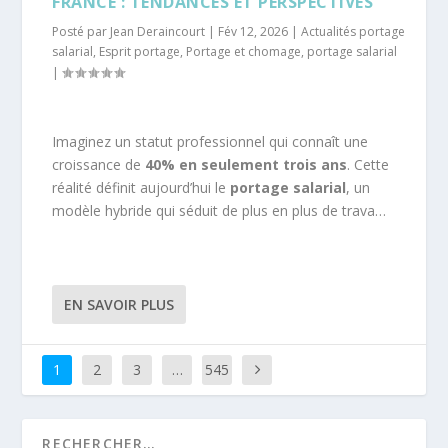
FRANCE : TENDANCES ET PERSPECTIVES
Posté par
Jean Deraincourt
|
Fév 12, 2026
|
Actualités portage
salarial
,
Esprit portage
,
Portage et chomage
,
portage salarial
|
Imaginez un statut professionnel qui connaît une
croissance de
40% en seulement trois ans
. Cette
réalité définit aujourd’hui le
portage salarial
, un
modèle hybride qui séduit de plus en plus de trava…
EN SAVOIR PLUS
1
2
3
…
545