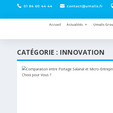


01 84 60 44 44
contact@umalis.fr
Accueil
Actualités
Umalis Gro
CATÉGORIE :
INNOVATION