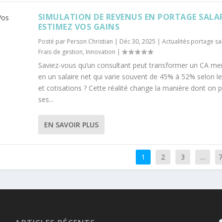
SIMULATION DE REVENUS EN PORTAGE SALAR
ESTIMEZ VOS GAINS
Posté par
Person Christian
|
Déc 30, 2025
|
Actualités portage sal
Frais de gestion
,
Innovation
|
Saviez-vous qu’un consultant peut transformer un CA me
en un salaire net qui varie souvent de 45% à 52% selon le
et cotisations ? Cette réalité change la manière dont on 
ses...
EN SAVOIR PLUS
1
2
3
…