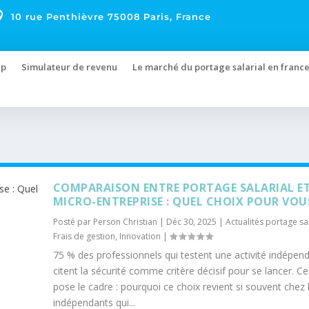

10 rue Penthièvre 75008 Paris, France
up
Simulateur de revenu
Le marché du portage salarial en franc
COMPARAISON ENTRE PORTAGE SALARIAL E
MICRO-ENTREPRISE : QUEL CHOIX POUR VOU
Posté par
Person Christian
|
Déc 30, 2025
|
Actualités portage sal
Frais de gestion
,
Innovation
|
75 % des professionnels qui testent une activité indépen
citent la sécurité comme critère décisif pour se lancer. C
pose le cadre : pourquoi ce choix revient si souvent chez 
indépendants qui...