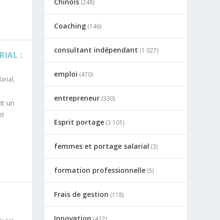
Chinois
(248)
Coaching
(146)
consultant indépendant
(1 027)
IAL :
emploi
(470)
arial
,
entrepreneur
(330)
nt un
us
Esprit portage
(3 101)
femmes et portage salarial
(3)
formation professionnelle
(5)
Frais de gestion
(118)
Innovation
(422)