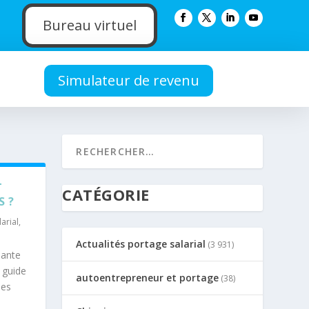
Bureau virtuel
e
Simulateur de revenu
T
CATÉGORIE
S ?
arial
,
Actualités portage salarial
(3 931)
dante
e guide
autoentrepreneur et portage
(38)
les