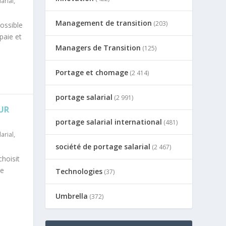
arial
,
Management de transition
(203)
ossible
paie et
Managers de Transition
(125)
Portage et chomage
(2 414)
portage salarial
(2 991)
OUR
portage salarial international
(481)
arial
,
société de portage salarial
(2 467)
choisit
Ce
Technologies
(37)
Umbrella
(372)