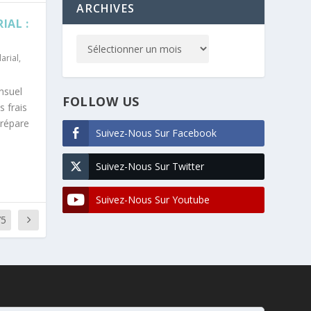
ARCHIVES
IAL :
arial
,
nsuel
FOLLOW US
s frais
prépare
Suivez-Nous Sur Facebook
Suivez-Nous Sur Twitter
Suivez-Nous Sur Youtube
75