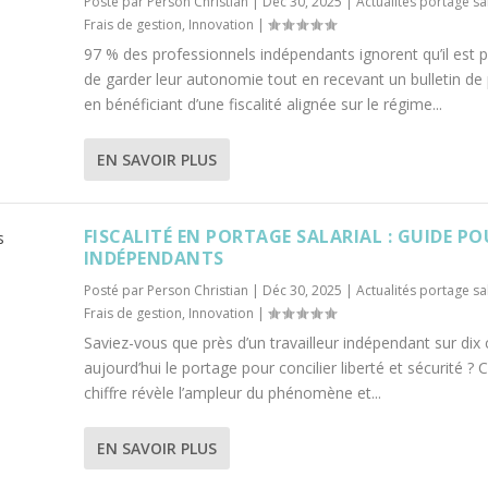
Posté par
Person Christian
|
Déc 30, 2025
|
Actualités portage sal
Frais de gestion
,
Innovation
|
97 % des professionnels indépendants ignorent qu’il est p
de garder leur autonomie tout en recevant un bulletin de 
en bénéficiant d’une fiscalité alignée sur le régime...
EN SAVOIR PLUS
FISCALITÉ EN PORTAGE SALARIAL : GUIDE P
INDÉPENDANTS
Posté par
Person Christian
|
Déc 30, 2025
|
Actualités portage sal
Frais de gestion
,
Innovation
|
Saviez-vous que près d’un travailleur indépendant sur dix 
aujourd’hui le portage pour concilier liberté et sécurité ? 
chiffre révèle l’ampleur du phénomène et...
EN SAVOIR PLUS