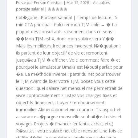
Posté par
Person Christian
|
Mar 12, 2026
|
Actualités
portage salarial
|
Cat�gorie : Portage salarial | Temps de lecture : 5
min CTA principal : Calculer mon TJM cible → � La
plupart des consultants raisonnent dans ce sens :
��Mon TJM est X, donc mon salaire sera Y.��
Mais les meilleurs freelances inversent l��quation :
ils partent de leur objectif de vie et remontent
jusqu�au TJM � afficher. Voici comment faire � et
pourquoi le simulateur Umalis est l�outil parfait pour
�a. La m�thode inverse : partir du net pour trouver
le TJM Avant de fixer votre TJM, posez-vous cette
question : quel salaire net mensuel me permettrait de
vivre confortablement ? Listez vos charges fixes et
objectifs financiers : Loyer / remboursement
immobilier Alimentation et vie courante Transport et
assurances �pargne mensuelle souhait�e Loisirs et
voyages Projets � financer (enfants, achat, etc.)
R�sultat : votre salaire net cible mensuel Une fois ce
chiffre d�fini, le simulateur Umalis peut calculer le