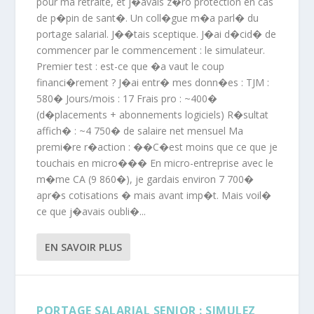
pour ma retraite, et j�avais z�ro protection en cas
de p�pin de sant�. Un coll�gue m�a parl� du
portage salarial. J��tais sceptique. J�ai d�cid� de
commencer par le commencement : le simulateur.
Premier test : est-ce que �a vaut le coup
financi�rement ? J�ai entr� mes donn�es : TJM :
580� Jours/mois : 17 Frais pro : ~400�
(d�placements + abonnements logiciels) R�sultat
affich� : ~4 750� de salaire net mensuel Ma
premi�re r�action : ��C�est moins que ce que je
touchais en micro��� En micro-entreprise avec le
m�me CA (9 860�), je gardais environ 7 700�
apr�s cotisations � mais avant imp�t. Mais voil�
ce que j�avais oubli�...
EN SAVOIR PLUS
PORTAGE SALARIAL SENIOR : SIMULEZ