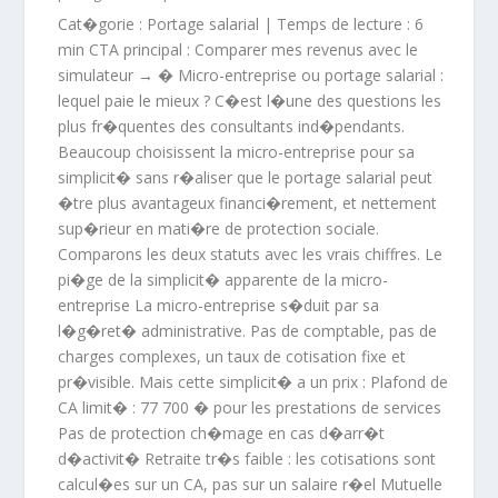
Cat�gorie : Portage salarial | Temps de lecture : 6
min CTA principal : Comparer mes revenus avec le
simulateur → � Micro-entreprise ou portage salarial :
lequel paie le mieux ? C�est l�une des questions les
plus fr�quentes des consultants ind�pendants.
Beaucoup choisissent la micro-entreprise pour sa
simplicit� sans r�aliser que le portage salarial peut
�tre plus avantageux financi�rement, et nettement
sup�rieur en mati�re de protection sociale.
Comparons les deux statuts avec les vrais chiffres. Le
pi�ge de la simplicit� apparente de la micro-
entreprise La micro-entreprise s�duit par sa
l�g�ret� administrative. Pas de comptable, pas de
charges complexes, un taux de cotisation fixe et
pr�visible. Mais cette simplicit� a un prix : Plafond de
CA limit� : 77 700 � pour les prestations de services
Pas de protection ch�mage en cas d�arr�t
d�activit� Retraite tr�s faible : les cotisations sont
calcul�es sur un CA, pas sur un salaire r�el Mutuelle