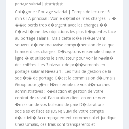
portage salarial
|
Cat�gorie : Portage salarial | Temps de lecture : 6
min CTA principal : Voir le d�tail de mes charges → �
��Je perds trop d�argent avec les charges.��
C�est l�une des objections les plus fr�quentes face
au portage salarial. Mais cette id�e re�ue vient
souvent d�une mauvaise compr�hension de ce que
financent ces charges. D�cryptons ensemble chaque
ligne � et utilisons le simulateur pour voir la r�alit�
des chiffres. Les 3 niveaux de pr�l�vements en
portage salarial Niveau 1 : Les frais de gestion de la
soci�t� de portage C�est la commission d�Umalis
Group pour g�rer l�ensemble de vos d�marches
administratives : R�daction et gestion de votre
contrat de travail Facturation client en votre nom
�mission de vos bulletins de paie D�clarations
sociales et fiscales (DSN) Suivi de votre compte
d�activit� Accompagnement commercial et juridique
Chez Umalis, ces frais sont transparents et