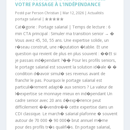
VOTRE PASSAGE À L’INDÉPENDANCE
Posté par
Person Christian
|
Mar 12, 2026
|
Actualités
portage salarial
|
Cat�gorie : Portage salarial | Temps de lecture : 6
min CTA principal : Simuler ma transition senior → �
Vous avez 45, 50, 55 ans. Une expertise solide, un
r�seau construit, une r�putation �tablie. Et une
question qui revient de plus en plus souvent : ��Et si
je passais ind�pendant ?�� Pour les profils seniors,
le portage salarial est souvent la solution id�ale � �
condition d�avoir simul� ses revenus avant de
franchir le pas. Pourquoi le portage salarial est
particuli�rement adapt� aux seniors ? La valeur de
l�expertise se monnaye mieux en ind�pendant Un
cadre senior avec 20 ans d�exp�rience peut
difficilement ��vendre�� cette expertise dans un
CDI classique. Le march� salarial plafonne � souvent
autour de 70 000 � 90 000� brut annuel m�me
pour des profils tr�s qualifi�s. En portage salarial,