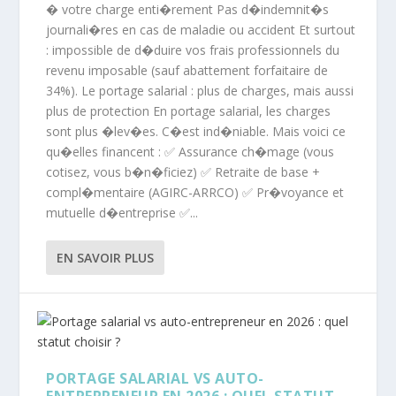
� votre charge enti�rement Pas d�indemnit�s
journali�res en cas de maladie ou accident Et surtout
: impossible de d�duire vos frais professionnels du
revenu imposable (sauf abattement forfaitaire de
34%). Le portage salarial : plus de charges, mais aussi
plus de protection En portage salarial, les charges
sont plus �lev�es. C�est ind�niable. Mais voici ce
qu�elles financent : ✅ Assurance ch�mage (vous
cotisez, vous b�n�ficiez) ✅ Retraite de base +
compl�mentaire (AGIRC-ARRCO) ✅ Pr�voyance et
mutuelle d�entreprise ✅...
EN SAVOIR PLUS
PORTAGE SALARIAL VS AUTO-
ENTREPRENEUR EN 2026 : QUEL STATUT