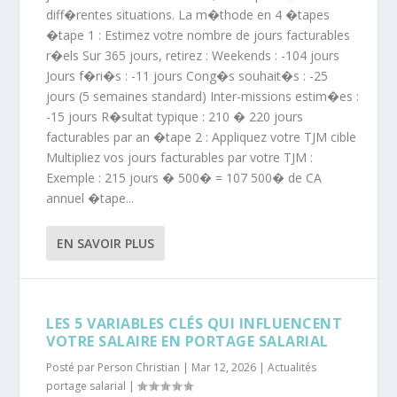
diff�rentes situations. La m�thode en 4 �tapes
�tape 1 : Estimez votre nombre de jours facturables
r�els Sur 365 jours, retirez : Weekends : -104 jours
Jours f�ri�s : -11 jours Cong�s souhait�s : -25
jours (5 semaines standard) Inter-missions estim�es :
-15 jours R�sultat typique : 210 � 220 jours
facturables par an �tape 2 : Appliquez votre TJM cible
Multipliez vos jours facturables par votre TJM :
Exemple : 215 jours � 500� = 107 500� de CA
annuel �tape...
EN SAVOIR PLUS
LES 5 VARIABLES CLÉS QUI INFLUENCENT
VOTRE SALAIRE EN PORTAGE SALARIAL
Posté par
Person Christian
|
Mar 12, 2026
|
Actualités
portage salarial
|