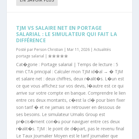
TJM VS SALAIRE NET EN PORTAGE
SALARIAL : LE SIMULATEUR QUI FAIT LA
DIFFÉRENCE
Posté par
Person Christian
|
Mar 11, 2026
|
Actualités
portage salarial
|
Cat�gorie : Portage salarial | Temps de lecture : 5
min CTA principal : Calculer mon TJM id�al → � TJM
et salaire net : deux chiffres, deux r�alit�s. L�un est
ce que vous affichez sur vos devis, l�autre est ce qui
arrive sur votre compte en banque. Comprendre le lien
entre ces deux montants, c�est la cl� pour bien fixer
son tarif � et ne jamais se retrouver en dessous de
ses besoins. Le simulateur Umalis Group est
pr�cis�ment con�u pour naviguer entre ces deux
r�alit�s. TJM : le point de d�part, pas le revenu final
Le Taux Journalier Moyen est le tarif journalier que