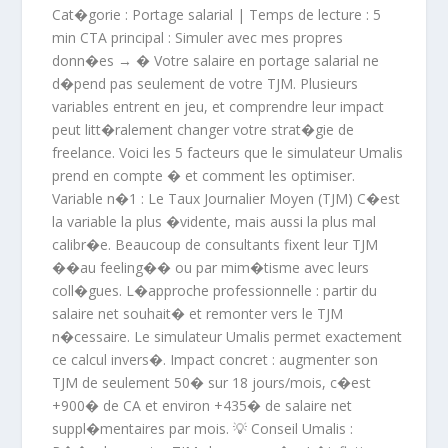
Cat�gorie : Portage salarial | Temps de lecture : 5
min CTA principal : Simuler avec mes propres
donn�es → � Votre salaire en portage salarial ne
d�pend pas seulement de votre TJM. Plusieurs
variables entrent en jeu, et comprendre leur impact
peut litt�ralement changer votre strat�gie de
freelance. Voici les 5 facteurs que le simulateur Umalis
prend en compte � et comment les optimiser.
Variable n�1 : Le Taux Journalier Moyen (TJM) C�est
la variable la plus �vidente, mais aussi la plus mal
calibr�e. Beaucoup de consultants fixent leur TJM
��au feeling�� ou par mim�tisme avec leurs
coll�gues. L�approche professionnelle : partir du
salaire net souhait� et remonter vers le TJM
n�cessaire. Le simulateur Umalis permet exactement
ce calcul invers�. Impact concret : augmenter son
TJM de seulement 50� sur 18 jours/mois, c�est
+900� de CA et environ +435� de salaire net
suppl�mentaires par mois. 💡 Conseil Umalis :