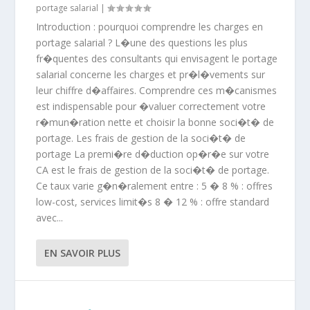
portage salarial
|
Introduction : pourquoi comprendre les charges en
portage salarial ? L�une des questions les plus
fr�quentes des consultants qui envisagent le portage
salarial concerne les charges et pr�l�vements sur
leur chiffre d�affaires. Comprendre ces m�canismes
est indispensable pour �valuer correctement votre
r�mun�ration nette et choisir la bonne soci�t� de
portage. Les frais de gestion de la soci�t� de
portage La premi�re d�duction op�r�e sur votre
CA est le frais de gestion de la soci�t� de portage.
Ce taux varie g�n�ralement entre : 5 � 8 % : offres
low-cost, services limit�s 8 � 12 % : offre standard
avec...
EN SAVOIR PLUS