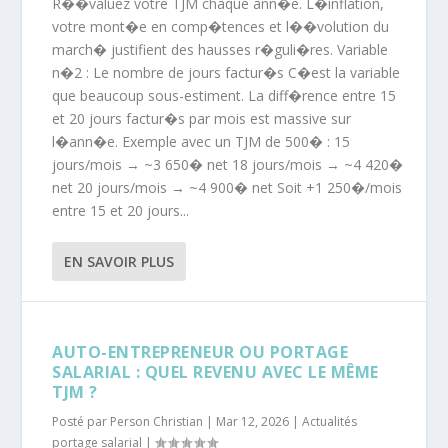
R��valuez votre TJM chaque ann�e. L�inflation,
votre mont�e en comp�tences et l��volution du
march� justifient des hausses r�guli�res. Variable
n�2 : Le nombre de jours factur�s C�est la variable
que beaucoup sous-estiment. La diff�rence entre 15
et 20 jours factur�s par mois est massive sur
l�ann�e. Exemple avec un TJM de 500� : 15
jours/mois → ~3 650� net 18 jours/mois → ~4 420�
net 20 jours/mois → ~4 900� net Soit +1 250�/mois
entre 15 et 20 jours...
EN SAVOIR PLUS
AUTO-ENTREPRENEUR OU PORTAGE
SALARIAL : QUEL REVENU AVEC LE MÊME
TJM ?
Posté par
Person Christian
|
Mar 12, 2026
|
Actualités
portage salarial
|