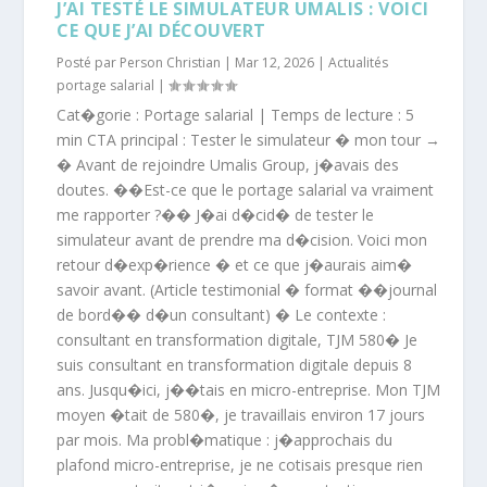
J’AI TESTÉ LE SIMULATEUR UMALIS : VOICI
CE QUE J’AI DÉCOUVERT
Posté par
Person Christian
|
Mar 12, 2026
|
Actualités
portage salarial
|
Cat�gorie : Portage salarial | Temps de lecture : 5
min CTA principal : Tester le simulateur � mon tour →
� Avant de rejoindre Umalis Group, j�avais des
doutes. ��Est-ce que le portage salarial va vraiment
me rapporter ?�� J�ai d�cid� de tester le
simulateur avant de prendre ma d�cision. Voici mon
retour d�exp�rience � et ce que j�aurais aim�
savoir avant. (Article testimonial � format ��journal
de bord�� d�un consultant) � Le contexte :
consultant en transformation digitale, TJM 580� Je
suis consultant en transformation digitale depuis 8
ans. Jusqu�ici, j��tais en micro-entreprise. Mon TJM
moyen �tait de 580�, je travaillais environ 17 jours
par mois. Ma probl�matique : j�approchais du
plafond micro-entreprise, je ne cotisais presque rien