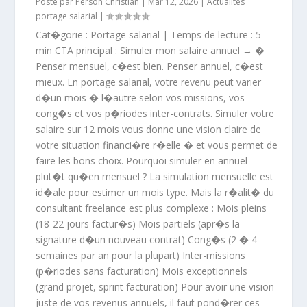
Posté par
Person Christian
|
Mar 12, 2026
|
Actualités
portage salarial
|
Cat�gorie : Portage salarial | Temps de lecture : 5
min CTA principal : Simuler mon salaire annuel → �
Penser mensuel, c�est bien. Penser annuel, c�est
mieux. En portage salarial, votre revenu peut varier
d�un mois � l�autre selon vos missions, vos
cong�s et vos p�riodes inter-contrats. Simuler votre
salaire sur 12 mois vous donne une vision claire de
votre situation financi�re r�elle � et vous permet de
faire les bons choix. Pourquoi simuler en annuel
plut�t qu�en mensuel ? La simulation mensuelle est
id�ale pour estimer un mois type. Mais la r�alit� du
consultant freelance est plus complexe : Mois pleins
(18-22 jours factur�s) Mois partiels (apr�s la
signature d�un nouveau contrat) Cong�s (2 � 4
semaines par an pour la plupart) Inter-missions
(p�riodes sans facturation) Mois exceptionnels
(grand projet, sprint facturation) Pour avoir une vision
juste de vos revenus annuels, il faut pond�rer ces