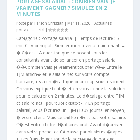
PORTAGE SALARIAL : COMBIEN VAIS-JE
VRAIMENT GAGNER ? SIMULEZ EN 2
MINUTES
Posté par
Person Christian
|
Mar 11, 2026
|
Actualités
portage salarial
|
Cat�gorie : Portage salarial | Temps de lecture : 5
min CTA principal : Simuler mon revenu maintenant →
� C�est LA question que se posent tous les
consultants avant de se lancer en portage salarial.
��Combien vais-je vraiment toucher ?�� Entre le
TJM affich� et le salaire net sur votre compte
bancaire, il y a un �cart que beaucoup sous-estiment.
On vous explique tout � et on vous donne la solution
pour le calculer en 2 minutes. Le d�calage entre TJM
et salaire net : pourquoi existe-t-il ? En portage
salarial, vous facturez un TJM (Taux Journalier Moyen)
� votre client. Mais ce chiffre n�est pas votre salaire.
C�est votre chiffre d�affaires brut. Avant d�arriver
dans votre poche, ce CA passe par plusieurs �tapes :
1. Les frais de gestion de la soci�t� de portage