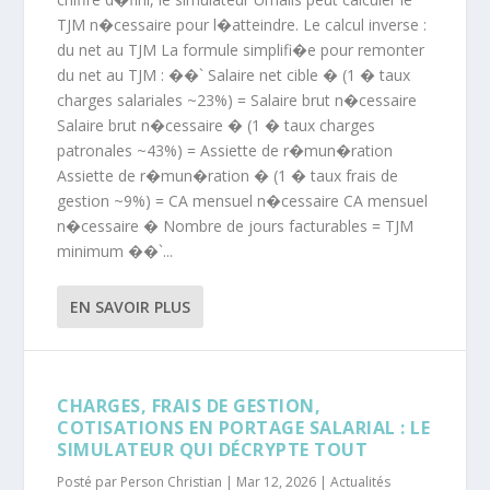
TJM n�cessaire pour l�atteindre. Le calcul inverse :
du net au TJM La formule simplifi�e pour remonter
du net au TJM : ��` Salaire net cible � (1 � taux
charges salariales ~23%) = Salaire brut n�cessaire
Salaire brut n�cessaire � (1 � taux charges
patronales ~43%) = Assiette de r�mun�ration
Assiette de r�mun�ration � (1 � taux frais de
gestion ~9%) = CA mensuel n�cessaire CA mensuel
n�cessaire � Nombre de jours facturables = TJM
minimum ��`...
EN SAVOIR PLUS
CHARGES, FRAIS DE GESTION,
COTISATIONS EN PORTAGE SALARIAL : LE
SIMULATEUR QUI DÉCRYPTE TOUT
Posté par
Person Christian
|
Mar 12, 2026
|
Actualités