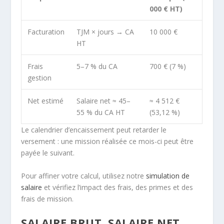
000 € HT)
Facturation
TJM × jours → CA
10 000 €
HT
Frais
5–7 % du CA
700 € (7 %)
gestion
Net estimé
Salaire net ≈ 45–
≈ 4 512 €
55 % du CA HT
(53,12 %)
Le calendrier d’encaissement peut retarder le
versement : une mission réalisée ce mois-ci peut être
payée le suivant.
Pour affiner votre calcul, utilisez notre
simulation de
salaire
et vérifiez l’impact des frais, des primes et des
frais de mission.
SALAIRE BRUT, SALAIRE NET,