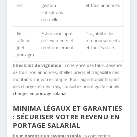
net
gestion –
et frais annoncés
cotisations –
mutuelle
Net
Estimation après
Traçabilité des
affiché
prélèvements et
remboursements
(net
remboursements
et libellés clairs
portage)
Checklist de vigilance :
cohérence des taux, absence
de frais non annoncés, libellés précis et traçabilité des
montants sur votre compte. Pour approfondir l’impact
des charges et des frais, consultez notre guide sur
les
charges en portage salarial
.
MINIMA LÉGAUX ET GARANTIES
: SÉCURISER VOTRE REVENU EN
PORTAGE SALARIAL
Pour garantir un revenu stable
, la convention