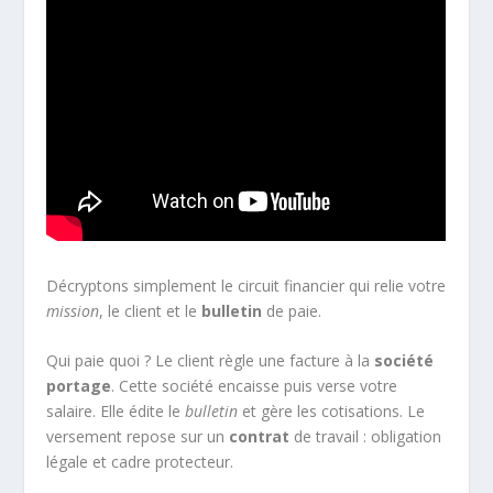
Décryptons simplement le circuit financier qui relie votre
mission
, le client et le
bulletin
de paie.
Qui paie quoi ? Le client règle une facture à la
société
portage
. Cette société encaisse puis verse votre
salaire. Elle édite le
bulletin
et gère les cotisations. Le
versement repose sur un
contrat
de travail : obligation
légale et cadre protecteur.