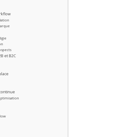
orkflow
dation
marque
égie
on
ospects
2B et B2C
place
continue
optimisation
slow