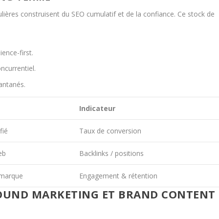
ulières construisent du SEO cumulatif et de la confiance. Ce stock de
ence-first.
ncurrentiel.
tantanés.
Indicateur
fié
Taux de conversion
eb
Backlinks / positions
 marque
Engagement & rétention
OUND MARKETING ET BRAND CONTENT 