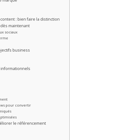
re marque
ntent : bien faire la distinction
u dès maintenant
aux sociaux
 terme
bjectifs business
s
 informationnels
ement
iews pour convertir
uniqués
optimisées
éliorer le référencement