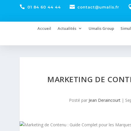


01 84 60 44 44
contact@umalis.fr
Accueil
Actualités
Umalis Group
Simul
MARKETING DE CONTE
Posté par
Jean Deraincourt
|
Se