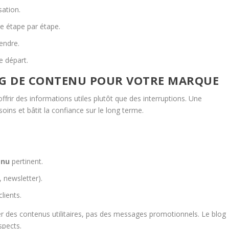
isation.
re étape par étape.
vendre.
e départ.
G DE CONTENU POUR VOTRE MARQUE
frir des informations utiles plutôt que des interruptions. Une
oins et bâtit la confiance sur le long terme.
enu
pertinent.
, newsletter).
lients.
er des contenus utilitaires, pas des messages promotionnels. Le blog
spects.