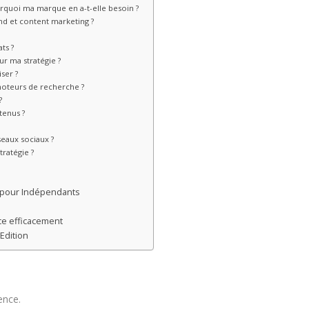
rquoi ma marque en a-t-elle besoin ?
nd et content marketing ?
?
ts ?
r ma stratégie ?
ser ?
oteurs de recherche ?
?
tenus ?
eaux sociaux ?
tratégie ?
e pour Indépendants
ce efficacement
Edition
ence.