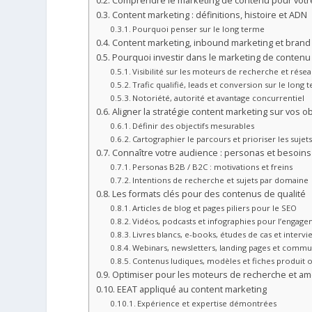
Comprendre le marketing de contenu pour vot
Content marketing : définitions, histoire et ADN
Pourquoi penser sur le long terme
Content marketing, inbound marketing et brand co
Pourquoi investir dans le marketing de conten
Visibilité sur les moteurs de recherche et rése
Trafic qualifié, leads et conversion sur le long
Notoriété, autorité et avantage concurrentiel
Aligner la stratégie content marketing sur vos o
Définir des objectifs mesurables
Cartographier le parcours et prioriser les sujet
Connaître votre audience : personas et besoins
Personas B2B / B2C : motivations et freins
Intentions de recherche et sujets par domaine
Les formats clés pour des contenus de qualité
Articles de blog et pages piliers pour le SEO
Vidéos, podcasts et infographies pour l’engag
Livres blancs, e-books, études de cas et interv
Webinars, newsletters, landing pages et comm
Contenus ludiques, modèles et fiches produit 
Optimiser pour les moteurs de recherche et am
EEAT appliqué au content marketing
Expérience et expertise démontrées