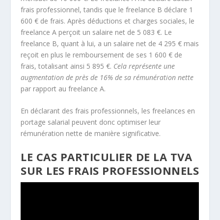
frais professionnel, tandis que le freelance B déclare 1
600 € de frais. Après déductions et charges sociales, le
freelance A perçoit un salaire net de 5 083 €. Le
freelance B, quant à lui, a un salaire net de 4 295 € mais
reçoit en plus le remboursement de ses 1 600 € de
frais, totalisant ainsi 5 895 €.
Cela représente une
augmentation de près de 16% de sa rémunération nette
par rapport au freelance A.
En déclarant des frais professionnels, les freelances en
portage salarial peuvent donc optimiser leur
rémunération nette de manière significative.
LE CAS PARTICULIER DE LA TVA
SUR LES FRAIS PROFESSIONNELS