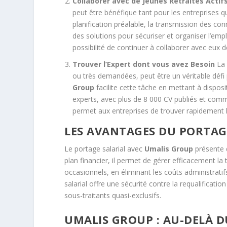
Collaborer avec de Jeunes Retraités Actif
peut être bénéfique tant pour les entreprises
planification préalable, la transmission des c
des solutions pour sécuriser et organiser l’emplo
possibilité de continuer à collaborer avec eux d
Trouver l’Expert dont vous avez Besoin
La 
ou très demandées, peut être un véritable défi
Group
facilite cette tâche en mettant à dispos
experts, avec plus de 8 000 CV publiés et comm
permet aux entreprises de trouver rapidement 
LES AVANTAGES DU PORTAG
Le portage salarial avec
Umalis Group
présente d
plan financier, il permet de gérer efficacement la 
occasionnels, en éliminant les coûts administratifs 
salarial offre une sécurité contre la requalificati
sous-traitants quasi-exclusifs.
UMALIS GROUP : AU-DELÀ D