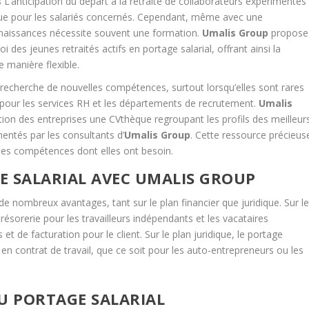
s
L’anticipation du départ à la retraite de collaborateurs expérimentés
 que pour les salariés concernés. Cependant, même avec une
onnaissances nécessite souvent une formation.
Umalis Group
propose
i des jeunes retraités actifs en portage salarial, offrant ainsi la
e manière flexible.
recherche de nouvelles compétences, surtout lorsqu’elles sont rares
 pour les services RH et les départements de recrutement.
Umalis
ition des entreprises une CVthèque regroupant les profils des meilleur
entés par les consultants d’
Umalis Group
. Cette ressource précieus
les compétences dont elles ont besoin.
E SALARIAL AVEC UMALIS GROUP
e nombreux avantages, tant sur le plan financier que juridique. Sur l
trésorerie pour les travailleurs indépendants et les vacataires
et de facturation pour le client. Sur le plan juridique, le portage
on en contrat de travail, que ce soit pour les auto-entrepreneurs ou les
U PORTAGE SALARIAL