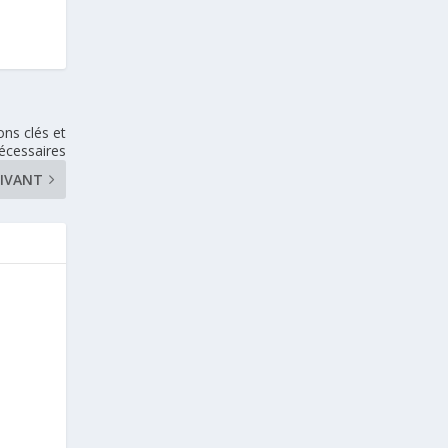
ns clés et
écessaires
IVANT