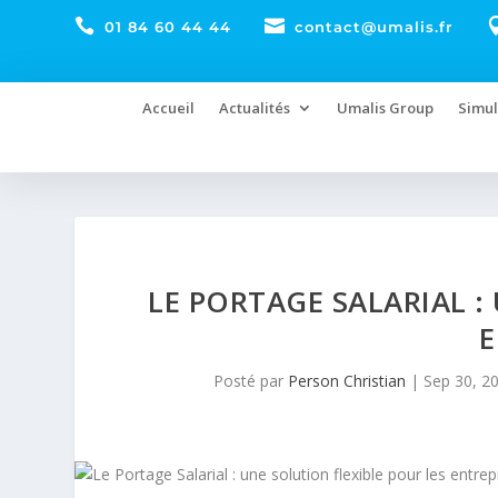


01 84 60 44 44
contact@umalis.fr
Accueil
Actualités
Umalis Group
Simul
LE PORTAGE SALARIAL :
E
Posté par
Person Christian
|
Sep 30, 2