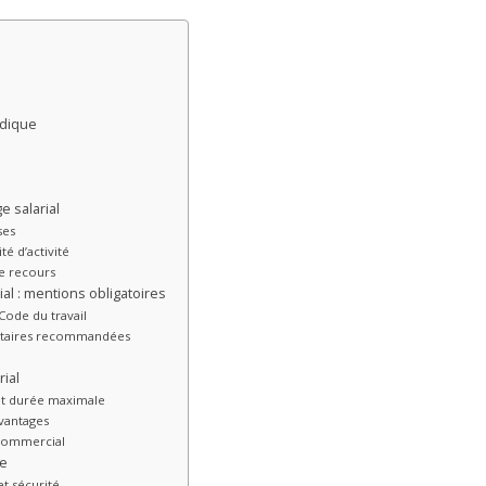
idique
e salarial
ses
té d’activité
de recours
ial : mentions obligatoires
Code du travail
entaires recommandées
rial
 et durée maximale
avantages
t commercial
ie
et sécurité