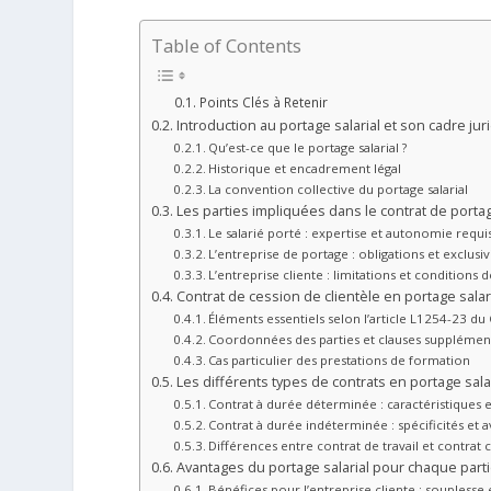
Table of Contents
Points Clés à Retenir
Introduction au portage salarial et son cadre jur
Qu’est-ce que le portage salarial ?
Historique et encadrement légal
La convention collective du portage salarial
Les parties impliquées dans le contrat de portag
Le salarié porté : expertise et autonomie requi
L’entreprise de portage : obligations et exclusivi
L’entreprise cliente : limitations et conditions 
Contrat de cession de clientèle en portage salar
Éléments essentiels selon l’article L1254-23 du 
Coordonnées des parties et clauses supplém
Cas particulier des prestations de formation
Les différents types de contrats en portage sala
Contrat à durée déterminée : caractéristiques
Contrat à durée indéterminée : spécificités et 
Différences entre contrat de travail et contra
Avantages du portage salarial pour chaque part
Bénéfices pour l’entreprise cliente : souplesse 