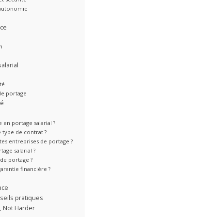
t autonomie
ace
on
alarial
té
 de portage
gé
 en portage salarial ?
 type de contrat ?
tes entreprises de portage ?
age salarial ?
 de portage ?
arantie financière ?
nce
nseils pratiques
r, Not Harder