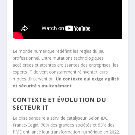
Le monde numérique redéfinit les règles du jeu
professionnel. Entre mutations technologiques
accélérées et attentes croissantes des entreprises, les
experts IT doivent constamment réinventer leurs
modes d’intervention.
Un contexte qui exige agilité
et sécurité simultanément
.
CONTEXTE ET ÉVOLUTION DU
SECTEUR IT
La crise sanitaire a servi de catalyseur. Selon IDC
France-Cegid, 70% des grandes sociétés et 53% des
PME ont lancé leur transformation numérique en 2022.