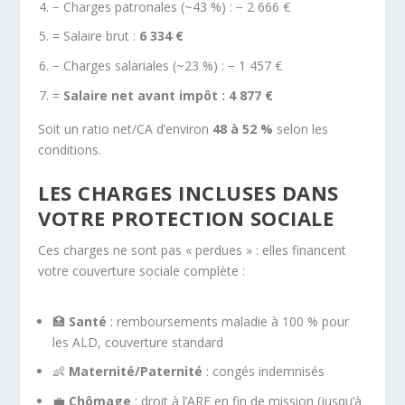
− Charges patronales (~43 %) : − 2 666 €
= Salaire brut :
6 334 €
− Charges salariales (~23 %) : − 1 457 €
=
Salaire net avant impôt : 4 877 €
Soit un ratio net/CA d’environ
48 à 52 %
selon les
conditions.
LES CHARGES INCLUSES DANS
VOTRE PROTECTION SOCIALE
Ces charges ne sont pas « perdues » : elles financent
votre couverture sociale complète :
🏥
Santé
: remboursements maladie à 100 % pour
les ALD, couverture standard
👶
Maternité/Paternité
: congés indemnisés
💼
Chômage
: droit à l’ARE en fin de mission (jusqu’à