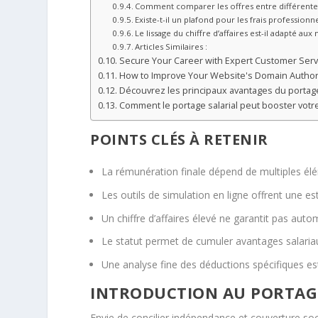
Comment comparer les offres entre différentes
Existe-t-il un plafond pour les frais professionn
Le lissage du chiffre d’affaires est-il adapté aux
Articles Similaires :
Secure Your Career with Expert Customer Ser
How to Improve Your Website's Domain Author
Découvrez les principaux avantages du portage
Comment le portage salarial peut booster votre
POINTS CLÉS À RETENIR
La rémunération finale dépend de multiples élé
Les outils de simulation en ligne offrent une e
Un chiffre d’affaires élevé ne garantit pas au
Le statut permet de cumuler avantages salariau
Une analyse fine des déductions spécifiques es
INTRODUCTION AU PORTAGE 
Envie de concilier indépendance et couverture soc