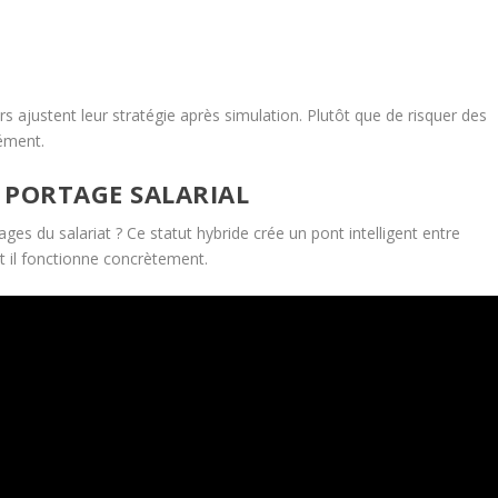
 ajustent leur stratégie après simulation. Plutôt que de risquer des
sément.
 PORTAGE SALARIAL
s du salariat ? Ce statut hybride crée un pont intelligent entre
 il fonctionne concrètement.