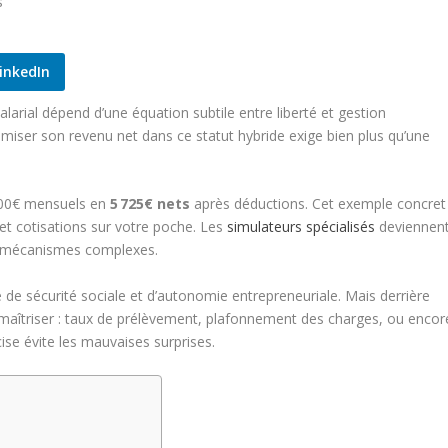
inkedIn
arial dépend d’une équation subtile entre liberté et gestion
miser son revenu net dans ce statut hybride exige bien plus qu’une
 500€ mensuels en
5 725€ nets
après déductions. Cet exemple concret
s et cotisations sur votre poche. Les
simulateurs spécialisés
deviennen
ces mécanismes complexes.
 de sécurité sociale et d’autonomie entrepreneuriale. Mais derrière
à maîtriser : taux de prélèvement, plafonnement des charges, ou encor
cise évite les mauvaises surprises.