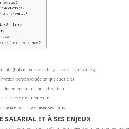
 sociétés ?
els déductibles ?
 missions courtes ?
vice Guidance
ity
 salarial
 carrière de freelance ?
ments (frais de gestion, charges sociales, réserves)
stimation personnalisée en quelques clics
tomatiquement un revenu net optimal
x et liberté d’entrepreneur
t cruciale pour maximiser ses gains
SALARIAL ET À SES ENJEUX
iale ? Le portage salarial crée un pont unique entre entrepreneuriat e