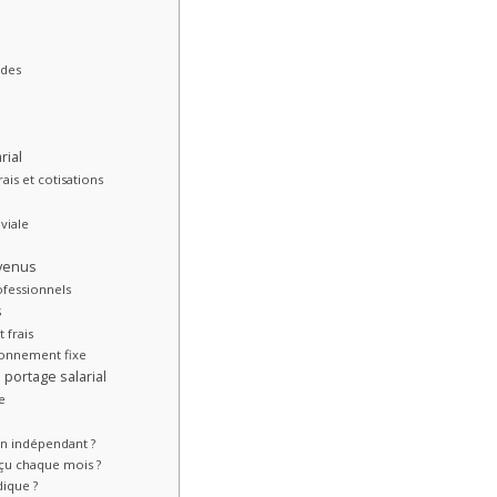
udes
rial
rais et cotisations
iviale
evenus
ofessionnels
s
 frais
bonnement fixe
portage salarial
le
un indépendant ?
çu chaque mois ?
dique ?