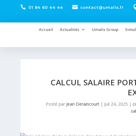


01 84 60 44 44
contact@umalis.fr
Accueil
Actualités
Umalis Group
Simul
CALCUL SALAIRE POR
E
Posté par
Jean Deraincourt
|
Juil 24, 2025
|
c
sa