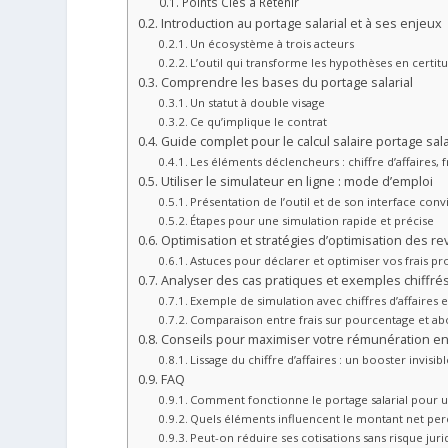
Points Clés à Retenir
Introduction au portage salarial et à ses enjeux
Un écosystème à trois acteurs
L’outil qui transforme les hypothèses en certit
Comprendre les bases du portage salarial
Un statut à double visage
Ce qu’implique le contrat
Guide complet pour le calcul salaire portage sala
Les éléments déclencheurs : chiffre d’affaires, f
Utiliser le simulateur en ligne : mode d’emploi
Présentation de l’outil et de son interface conv
Étapes pour une simulation rapide et précise
Optimisation et stratégies d’optimisation des r
Astuces pour déclarer et optimiser vos frais pr
Analyser des cas pratiques et exemples chiffré
Exemple de simulation avec chiffres d’affaires et
Comparaison entre frais sur pourcentage et a
Conseils pour maximiser votre rémunération en 
Lissage du chiffre d’affaires : un booster invisib
FAQ
Comment fonctionne le portage salarial pour 
Quels éléments influencent le montant net per
Peut-on réduire ses cotisations sans risque juri