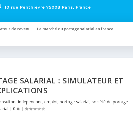

10 rue Penthièvre 75008 Paris, France
ateur de revenu
Le marché du portage salarial en france
TAGE SALARIAL : SIMULATEUR ET
XPLICATIONS
onsultant indépendant
,
emploi
,
portage salarial
,
société de portage
larial
|
0
|