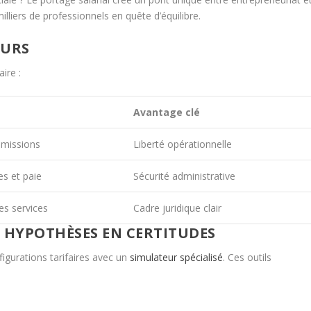
lliers de professionnels en quête d’équilibre.
EURS
ire :
Avantage clé
 missions
Liberté opérationnelle
s et paie
Sécurité administrative
es services
Cadre juridique clair
S HYPOTHÈSES EN CERTITUDES
figurations tarifaires avec un
simulateur spécialisé
. Ces outils