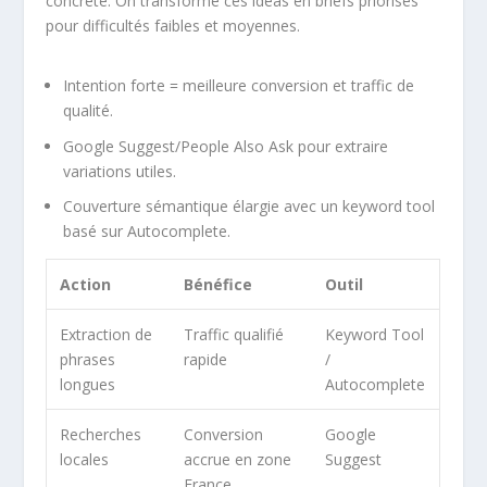
concrète. On transforme ces ideas en briefs priorisés
pour difficultés faibles et moyennes.
Intention forte = meilleure conversion et traffic de
qualité.
Google Suggest/People Also Ask pour extraire
variations utiles.
Couverture sémantique élargie avec un keyword tool
basé sur Autocomplete.
Action
Bénéfice
Outil
Extraction de
Traffic qualifié
Keyword Tool
phrases
rapide
/
longues
Autocomplete
Recherches
Conversion
Google
locales
accrue en zone
Suggest
France