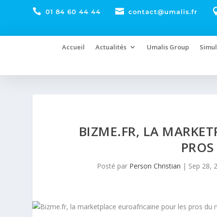


01 84 60 44 44
contact@umalis.fr
Accueil
Actualités
Umalis Group
Simul
BIZME.FR, LA MARKET
PROS
Posté par
Person Christian
|
Sep 28, 