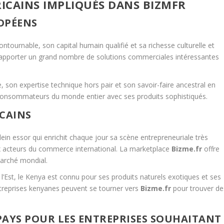
RICAINS IMPLIQUÉS DANS BIZMFR
OPÉENS
ontournable, son capital humain qualifié et sa richesse culturelle et
t apporter un grand nombre de solutions commerciales intéressantes
son expertise technique hors pair et son savoir-faire ancestral en
s consommateurs du monde entier avec ses produits sophistiqués.
ICAINS
in essor qui enrichit chaque jour sa scène entrepreneuriale très
aux acteurs du commerce international. La marketplace
Bizme.fr
offre
marché mondial.
 l’Est, le Kenya est connu pour ses produits naturels exotiques et ses
 entreprises kenyanes peuvent se tourner vers
Bizme.fr
pour trouver de
PAYS POUR LES ENTREPRISES SOUHAITANT