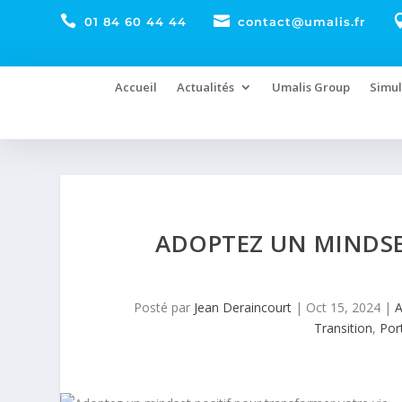


01 84 60 44 44
contact@umalis.fr
Accueil
Actualités
Umalis Group
Simul
ADOPTEZ UN MINDSE
Posté par
Jean Deraincourt
|
Oct 15, 2024
|
A
Transition
,
Por