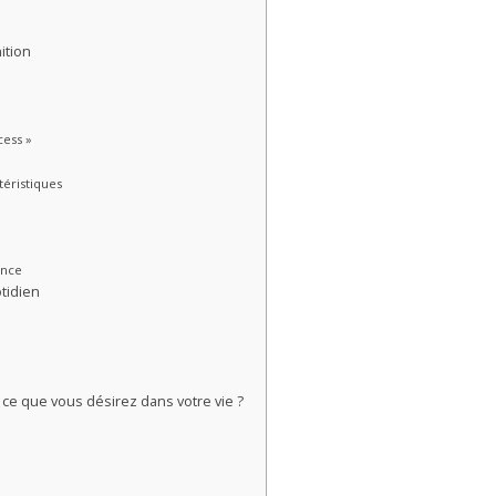
ition
cess »
téristiques
ance
tidien
er ce que vous désirez dans votre vie ?