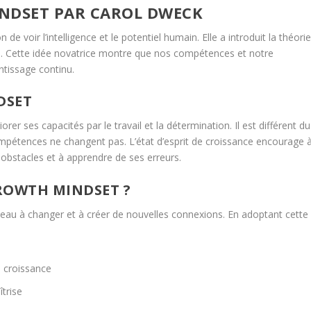
NDSET PAR CAROL DWECK
 voir l’intelligence et le potentiel humain. Elle a introduit la théori
.
Cette idée novatrice montre que nos
compétences
et notre
entissage continu.
DSET
iorer ses capacités par le travail et la
détermination.
Il est différent du
 compétences ne changent pas. L’état d’esprit de croissance encourage 
x
obstacles
et à apprendre de ses erreurs.
ROWTH MINDSET ?
veau à changer et à créer de nouvelles connexions. En adoptant cette
 croissance
trise