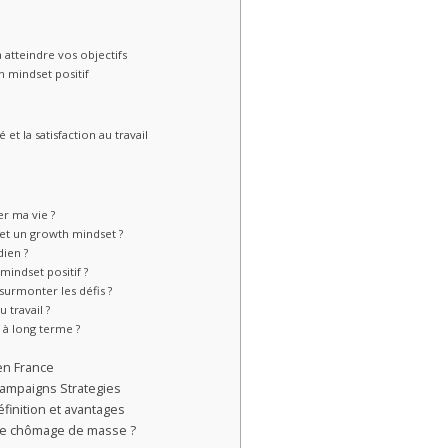
atteindre vos objectifs
n mindset positif
 et la satisfaction au travail
r ma vie ?
 et un growth mindset ?
dien ?
 mindset positif ?
surmonter les défis ?
 travail ?
 à long terme ?
 en France
ampaigns Strategies
finition et avantages
e le chômage de masse ?