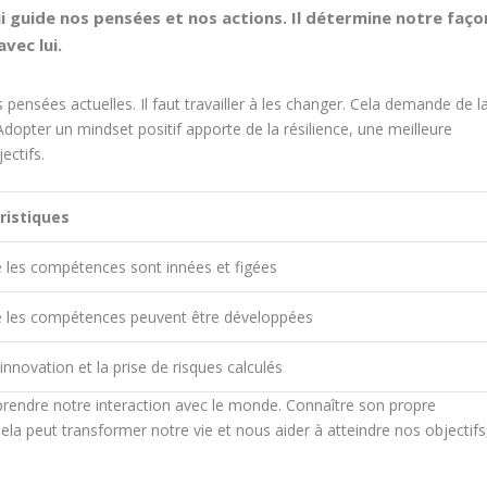
 guide nos pensées et nos actions. Il détermine notre faço
vec lui.
s pensées actuelles. Il faut travailler à les changer. Cela demande de l
s. Adopter un mindset positif apporte de la
résilience
, une meilleure
ectifs.
ristiques
e les
compétences
sont innées et figées
e les
compétences
peuvent être développées
’innovation et la
prise de risques
calculés
prendre notre interaction avec le monde. Connaître son propre
. Cela peut transformer notre vie et nous aider à atteindre nos objectifs