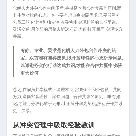
化解人力外包合作中的矛盾,关键是本着合作共赢的原则,而
非斗争对抗的心态。企业要考虑自身实际需求,又要尊重外
包员工的专业性和独立性,在妥协中实现利益的长期平衡。
灵活变通,用创新的思路去解决问题,方能打开僵局,实现多方
共赢。
冷静、专业、灵活是化解人力外包合作冲突的法
宝。双方唯有摒弃成见,以开放理性的心态析清问题,
以谦逊务实的行动达成共识,才能在合作共赢中收获
更大价值。
总之,在雇员共享模式下管理冲突,需要企业和外包员工共同
努力,遵循客观理性、聚焦问题、合作共赢的原则。唯有如
此,才能将分歧化解于无形,让矛盾升华为契机,推动合作关系
更上层楼。
从冲突管理中吸取经验教训
在雇员共享模式下,企业与外包员工之间难免会出现一些分