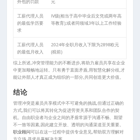
外包的罚款
元
工薪代理人员
IV级(相当于高中毕业后文凭或两年高
的最低学历要
等教育);或者同领域3年以上工作经验
求
工薪代理人员
2024年全职月收入下限为2898欧元
的最低月收入
(税前)
综上所述,冲突管理能力的不断进步,将助力雇员共享在企业
中更加顺畅地运转。只有勇于直面矛盾,用智慧化解分歧,才
能让外部人才真正成为组织的一部分,共同创造更大价值。
结论
管理冲突是雇员共享模式中不可避免的挑战,但通过正确的
方式,我们可以将其转化为促进劳资关系和团队合作的契
机。自由职业者与企业之间的矛盾常源于沟通不畅、期望
不一致等因素,因此建立开放、透明的沟通渠道至关重要。
职业顾问
可以在这一过程中提供专业意见,帮助双方理解对
方立场,寻求共赢解决方案。