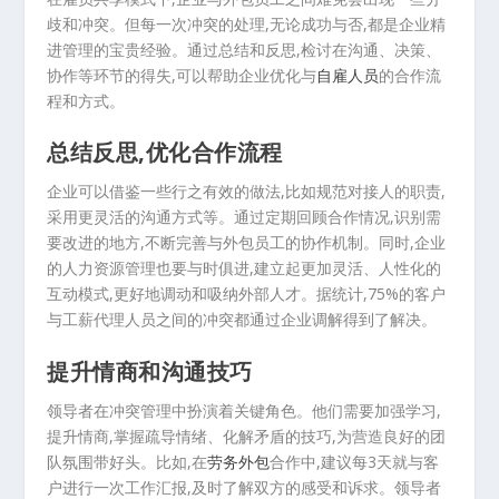
歧和冲突。但每一次冲突的处理,无论成功与否,都是企业精
进管理的宝贵经验。通过总结和反思,检讨在沟通、决策、
协作等环节的得失,可以帮助企业优化与
自雇人员
的合作流
程和方式。
总结反思,优化合作流程
企业可以借鉴一些行之有效的做法,比如规范对接人的职责,
采用更灵活的沟通方式等。通过定期回顾合作情况,识别需
要改进的地方,不断完善与外包员工的协作机制。同时,企业
的人力资源管理也要与时俱进,建立起更加灵活、人性化的
互动模式,更好地调动和吸纳外部人才。据统计,75%的客户
与工薪代理人员之间的冲突都通过企业调解得到了解决。
提升情商和沟通技巧
领导者在冲突管理中扮演着关键角色。他们需要加强学习,
提升情商,掌握疏导情绪、化解矛盾的技巧,为营造良好的团
队氛围带好头。比如,在
劳务外包
合作中,建议每3天就与客
户进行一次工作汇报,及时了解双方的感受和诉求。领导者