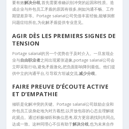
要有效
解决分歧
,首先需要准确识别冲突的起因和性质。造
成企业与外包员工矛盾的原因有很多,例如沟通不畅、工作
期望差异等。Portage salarial公司凭借丰富经验,能够洞察
问题症结所在,为化解矛盾提供专业意见。
AGIR DÈS LES PREMIERS SIGNES DE
TENSION
Portage salarial的另一个优势在于及时介入。一旦发现企
业与
自由职业者
之间出现紧张迹象,portage salarial公司会
立即采取行动,避免矛盾激化,把负面影响降到最低。他们提
供中立的沟通平台,引导双方坦诚交流,
减少分歧
。
FAIRE PREUVE D’ÉCOUTE ACTIVE
ET D’EMPATHIE
倾听是化解冲突的关键。Portage salarial公司鼓励企业和
外包员工设身处地为对方着想,以开放包容的心态去理解彼
此观点。通过积极倾听和换位思考,双方更容易找到共同点,
达成一致。这种同理心不仅有助于
解决分歧
,也为未来合作