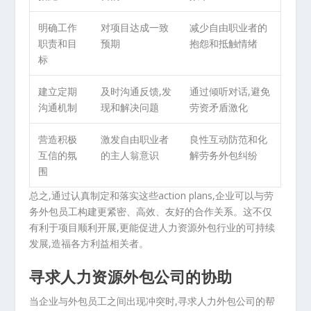
明确工作
对项目达成一致
减少自由职业者的
职责和目
预期
抱怨和抵触情绪
标
建立定期
及时沟通反馈,发
通过倾听对话,避免
沟通机制
现和解决问题
劳资矛盾激化
营造积极
激发自由职业者
良性互动防范和化
互信的氛
的主人翁意识
解劳务外包纠纷
围
总之,通过认真制定和落实这些action plans,企业可以与劳
务外包员工构建更紧密、高效、友好的合作关系。这不仅
有利于项目顺利开展,更能促进人力资源外包行业的可持续
发展,造福各方利益相关者。
寻求人力资源外包公司的协助
当企业与外包员工之间出现冲突时,寻求人力外包公司的帮