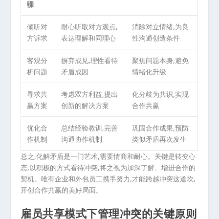
骤
倾听对
耐心听取对方观点,
消除对立情绪,为良
方诉求
表达理解和同理心
性沟通创造条件
客观分
摒弃成见,理性看待
聚焦问题本身,避免
析问题
矛盾成因
情绪化升级
寻求共
考虑双方利益,提出
化分歧为共识,实现
赢方案
创新的解决方案
合作共赢
优化合
总结经验教训,完善
巩固合作成果,预防
作机制
沟通协作机制
类似矛盾再次发生
总之,化解矛盾是一门艺术,需要情商和耐心。关键是转变心
态,以积极的方式看待冲突,将之视为加深了解、增进合作的
契机。唯有企业和外包员工携手努力,才能跨越冲突这道坎,
开创合作共赢的美好局面。
雇员共享模式下管理冲突的关键原则