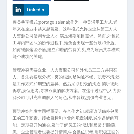
LinkedIn
雇员共享模式(portage salarial)作为一种灵活用工方式,近
年来在企业中越来越普及。这种模式允许企业从第三方人
力资源公司借调专业人才,满足短期项目需求。然而,外包员
工与内部团队的协作过程中,难免会出现一些分歧和矛盾。
如何缓解这些矛盾,建立和谐的劳资关系,成为雇员共享模式
能否成功的关键。
管理冲突需要企业、人力资源公司和外包员工三方共同努
力。首先要客观分析冲突的根源,是沟通不畅、职责不清,还
是工作方式和期望的差异。然后采取积极的沟通,倾听彼此
诉求,换位思考,寻求双赢的解决方案。在这个过程中,人力资
源公司可以充当调解人的角色,从中斡旋,提供专业意见。
预防冲突的发生同样重要。在合作之初,就应该明确外包员
工的工作职责、绩效目标和企业的规章制度,减少误解的可
能。定期召开沟通会,及时了解员工的想法和反馈,消除隐
患。企业管理者也要提升情商,学会换位思考,用积极正面的