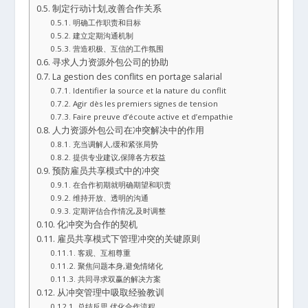
制定行动计划,改善合作关系
明确工作职责和目标
建立定期沟通机制
营造积极、互信的工作氛围
寻求人力资源外包公司的协助
La gestion des conflits en portage salarial
Identifier la source et la nature du conflit
Agir dès les premiers signes de tension
Faire preuve d’écoute active et d’empathie
人力资源外包公司在冲突解决中的作用
充当调解人,缓和紧张局势
提供专业建议,保障各方权益
预防雇员共享模式中的冲突
在合作初期就明确期望和职责
维持开放、透明的沟通
定期评估合作情况,及时调整
化冲突为合作的契机
雇员共享模式下管理冲突的关键原则
客观、互相尊重
聚焦问题本身,避免情绪化
共同寻求双赢的解决方案
从冲突管理中吸取经验教训
总结反思,优化合作流程