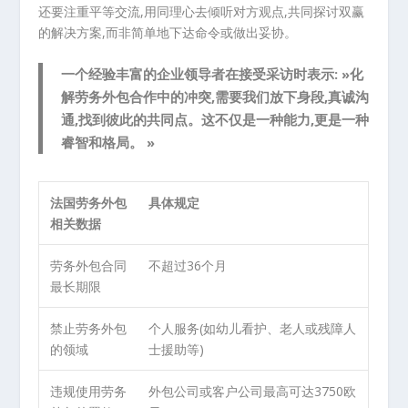
还要注重平等交流,用同理心去倾听对方观点,共同探讨双赢
的解决方案,而非简单地下达命令或做出妥协。
一个经验丰富的企业领导者在接受采访时表示: »化
解劳务外包合作中的冲突,需要我们放下身段,真诚沟
通,找到彼此的共同点。这不仅是一种能力,更是一种
睿智和格局。 »
法国劳务外包
具体规定
相关数据
劳务外包合同
不超过36个月
最长期限
禁止劳务外包
个人服务(如幼儿看护、老人或残障人
的领域
士援助等)
违规使用劳务
外包公司或客户公司最高可达3750欧