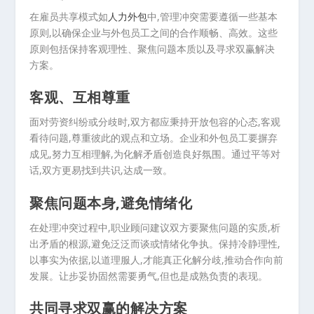
在雇员共享模式如
人力外包
中,管理冲突需要遵循一些基本
原则,以确保企业与外包员工之间的合作顺畅、高效。这些
原则包括保持客观理性、聚焦问题本质以及寻求双赢解决
方案。
客观、互相尊重
面对劳资纠纷或分歧时,双方都应秉持开放包容的心态,客观
看待问题,尊重彼此的观点和立场。企业和外包员工要摒弃
成见,努力互相理解,为化解矛盾创造良好氛围。通过平等对
话,双方更易找到共识,达成一致。
聚焦问题本身,避免情绪化
在处理冲突过程中,职业顾问建议双方要聚焦问题的实质,析
出矛盾的根源,避免泛泛而谈或情绪化争执。保持冷静理性,
以事实为依据,以道理服人,才能真正化解分歧,推动合作向前
发展。让步妥协固然需要勇气,但也是成熟负责的表现。
共同寻求双赢的解决方案