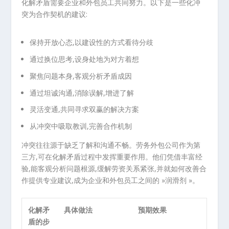
化解矛盾需要企业和外包员工共同努力。以下是一些化冲
突为合作契机的建议:
保持开放心态,以建设性的方式看待分歧
通过换位思考,设身处地为对方着想
聚焦问题本身,客观分析矛盾成因
通过坦诚沟通,消除误解,增进了解
灵活变通,共同寻求双赢的解决方案
从冲突中吸取教训,完善合作机制
冲突往往源于缺乏了解和沟通不畅。劳务外包公司作为第
三方,可在化解矛盾过程中发挥重要作用。他们凭借丰富经
验,能客观分析问题根源,缓解劳资关系紧张,并就如何改善合
作提供专业建议,成为企业和外包员工之间的 »润滑剂 »。
化解矛
具体做法
预期效果
盾的步