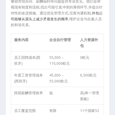
够就劳动合同、薪酬福利等问题提供专业意见。他们会审
视现有制度和流程,找出可能引发冲突的薄弱环节,并提出针
对性的改进措施。通过优化管理方式,完善沟通机制,
外包公
司能够从源头上减少矛盾发生的概率
,维护企业与自雇人员
的和谐关系。
服务内容
企业自行管理
人力资源外
包
员工招聘成本(西
55,000 –
0欧元
班牙)
110,000欧元
年度工资管理成本
45,000 –
6,500欧元
(西班牙)
55,000欧元
跨国薪酬管理效率
低
高(单一管理
面板)
员工覆盖范围
有限
11个国家52