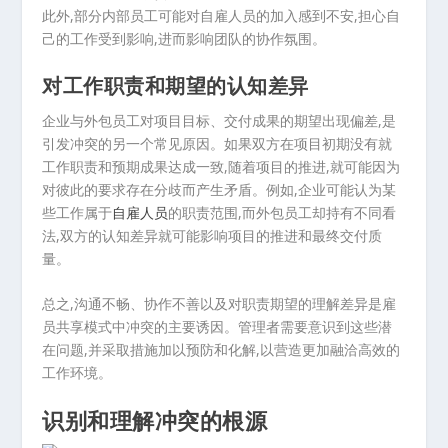
此外,部分内部员工可能对自雇人员的加入感到不安,担心自
己的工作受到影响,进而影响团队的协作氛围。
对工作职责和期望的认知差异
企业与外包员工对项目目标、交付成果的期望出现偏差,是
引发冲突的另一个常见原因。如果双方在项目初期没有就
工作职责和预期成果达成一致,随着项目的推进,就可能因为
对彼此的要求存在分歧而产生矛盾。例如,企业可能认为某
些工作属于
自雇人员
的职责范围,而外包员工却持有不同看
法,双方的认知差异就可能影响项目的推进和最终交付质
量。
总之,沟通不畅、协作不善以及对职责期望的理解差异是雇
员共享模式中冲突的主要诱因。管理者需要意识到这些潜
在问题,并采取措施加以预防和化解,以营造更加融洽高效的
工作环境。
识别和理解冲突的根源