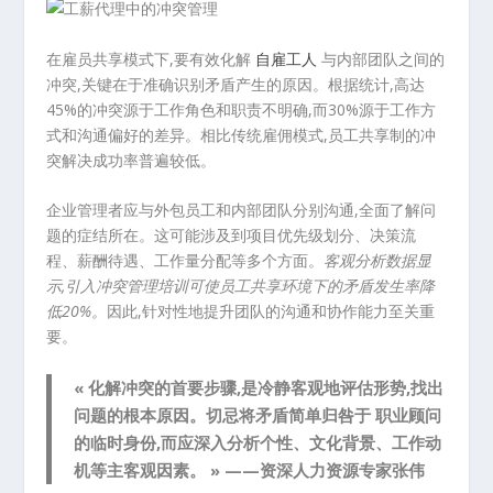
在雇员共享模式下,要有效化解
自雇工人
与内部团队之间的
冲突,关键在于准确识别矛盾产生的原因。根据统计,高达
45%的冲突源于工作角色和职责不明确,而30%源于工作方
式和沟通偏好的差异。相比传统雇佣模式,员工共享制的冲
突解决成功率普遍较低。
企业管理者应与外包员工和内部团队分别沟通,全面了解问
题的症结所在。这可能涉及到项目优先级划分、决策流
程、薪酬待遇、工作量分配等多个方面。
客观分析数据显
示,引入冲突管理培训可使员工共享环境下的矛盾发生率降
低20%。
因此,针对性地提升团队的沟通和协作能力至关重
要。
« 化解冲突的首要步骤,是冷静客观地评估形势,找出
问题的根本原因。切忌将矛盾简单归咎于
职业顾问
的临时身份,而应深入分析个性、文化背景、工作动
机等主客观因素。 » ——资深人力资源专家张伟