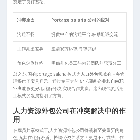
奠定了良好基础。
冲突原因
Portage salarial公司的应对
沟通不畅
提供中立的沟通平台,鼓励坦诚交流
工作期望差异
厘清双方诉求,寻求共识
角色定位模糊
明确外包员工与内部团队的职责分工
总之,法国的portage salarial模式为
人力外包
领域的冲突管
理提供了宝贵启示。通过第三方的专业调解,企业和
自由职
业者
能够更好地化解分歧,实现合作共赢。这为现代灵活用
工模式的发展指明了方向。
人力资源外包公司在冲突解决中的作
用
在雇员共享模式下,人力资源外包公司扮演着至关重要的角
色,尤其在化解矛盾、协调劳资关系方面更是不可或缺。作