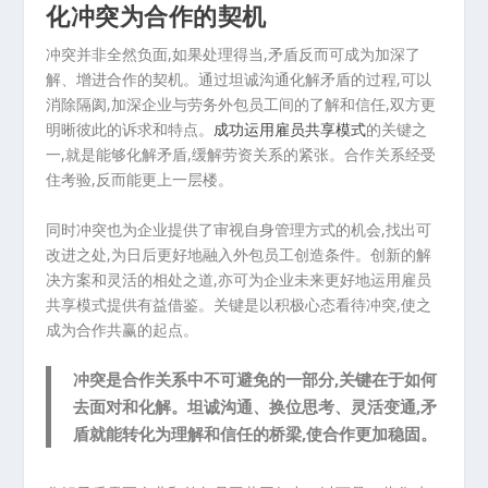
化冲突为合作的契机
冲突并非全然负面,如果处理得当,矛盾反而可成为加深了
解、增进合作的契机。通过坦诚沟通化解矛盾的过程,可以
消除隔阂,加深企业与劳务外包员工间的了解和信任,双方更
明晰彼此的诉求和特点。
成功运用雇员共享模式
的关键之
一,就是能够化解矛盾,缓解劳资关系的紧张。合作关系经受
住考验,反而能更上一层楼。
同时冲突也为企业提供了审视自身管理方式的机会,找出可
改进之处,为日后更好地融入外包员工创造条件。创新的解
决方案和灵活的相处之道,亦可为企业未来更好地运用雇员
共享模式提供有益借鉴。关键是以积极心态看待冲突,使之
成为合作共赢的起点。
冲突是合作关系中不可避免的一部分,关键在于如何
去面对和化解。坦诚沟通、换位思考、灵活变通,矛
盾就能转化为理解和信任的桥梁,使合作更加稳固。